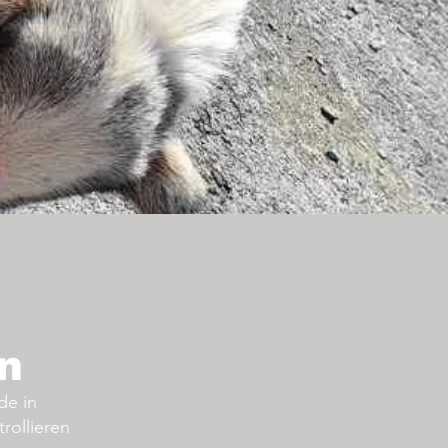
n
de in
rollieren