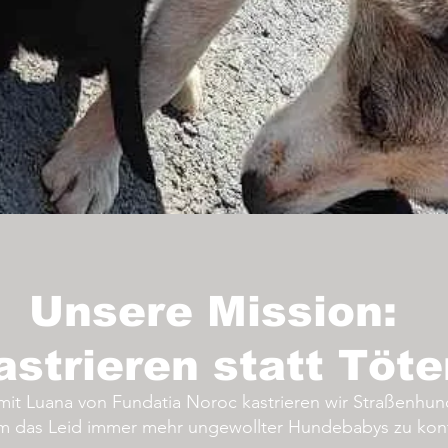
Unsere Mission:
astrieren statt Töte
t Luana von Fundatia Noroc kastrieren wir Straßenhun
 das Leid immer mehr ungewollter Hundebabys zu kont